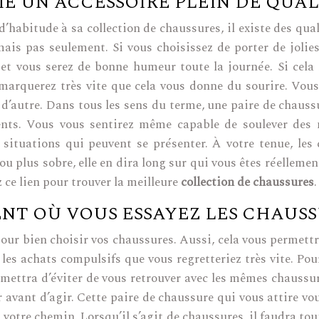
E UN ACCESSOIRE PLEIN DE QUAL
abitude à sa collection de chaussures, il existe des quali
 mais pas seulement. Si vous choisissez de porter de joli
 et vous serez de bonne humeur toute la journée. Si cela 
remarquerez très vite que cela vous donne du sourire. Vou
 d’autre. Dans tous les sens du terme, une paire de chauss
dents. Vous vous sentirez même capable de soulever des 
s situations qui peuvent se présenter. À votre tenue, l
ou plus sobre, elle en dira long sur qui vous êtes réellemen
 ce lien pour trouver la meilleure
collection de chaussures
.
NT OÙ VOUS ESSAYEZ LES CHAUS
 pour bien choisir vos chaussures. Aussi, cela vous permettr
r les achats compulsifs que vous regretteriez très vite. Po
rmettra d’éviter de vous retrouver avec les mêmes chaussu
 avant d’agir. Cette paire de chaussure qui vous attire vous
votre chemin. Lorsqu’il s’agit de chaussures, il faudra to