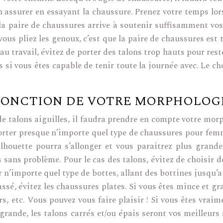
 assurer en essayant la chaussure. Prenez votre temps lor
si la paire de chaussures arrive à soutenir suffisamment v
vous pliez les genoux, c’est que la paire de chaussures est 
u travail, évitez de porter des talons trop hauts pour reste
 si vous êtes capable de tenir toute la journée avec. Le c
 FONCTION DE VOTRE MORPHOLOG
de talons aiguilles, il faudra prendre en compte votre mor
porter presque n’importe quel type de chaussures pour femm
silhouette pourra s’allonger et vous paraitrez plus grande
 sans problème. Pour le cas des talons, évitez de choisir d
r n’importe quel type de bottes, allant des bottines jusqu’
 tassé, évitez les chaussures plates. Si vous êtes mince et
rs, etc. Vous pouvez vous faire plaisir ! Si vous êtes vrai
grande, les talons carrés et/ou épais seront vos meilleurs 