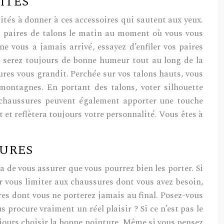
ITÉS
tés à donner à ces accessoires qui sautent aux yeux.
es paires de talons le matin au moment où vous vous
ne vous a jamais arrivé, essayez d’enfiler vos paires
s serez toujours de bonne humeur tout au long de la
ures vous grandit. Perchée sur vos talons hauts, vous
montagnes. En portant des talons, voter silhouette
es chaussures peuvent également apporter une touche
t et reflètera toujours votre personnalité. Vous êtes à
SURES
a de vous assurer que vous pourrez bien les porter. Si
ur vous limiter aux chaussures dont vous avez besoin,
res dont vous ne porterez jamais au final. Posez-vous
 procure vraiment un réel plaisir ? Si ce n’est pas le
ujours choisir la bonne pointure. Même si vous pensez