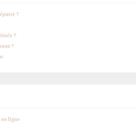
éparer ?
mbinés ?
eaux ?
nt
 en ligne